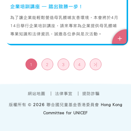
企業培訓講座 – 踏出致勝一步！
為了讓企業能輕鬆營造母乳餵哺友善環境，本會將於4月
14日舉行企業培訓講座，請來專家為企業提供母乳餵哺
專業知識和法律資訊，誠邀各位參與是次活動。
+
1
2
3
4
>|
網站地圖
|
法律事宜
|
提防詐騙
版權所有 ©
2026
聯合國兒童基金香港委員會
Hong Kong
Committee for UNICEF