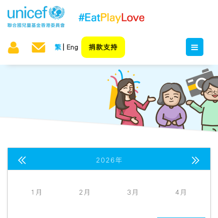
繁
Eng
捐款支持


2026年
日
一
二
三
四
五
六
1月
2月
3月
4月
26
27
28
29
30
31
1