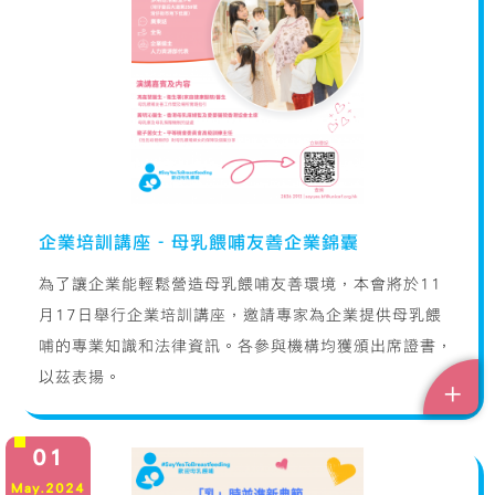
企業培訓講座 - 母乳餵哺友善企業錦囊
為了讓企業能輕鬆營造母乳餵哺友善環境，本會將於11
月17日舉行企業培訓講座，邀請專家為企業提供母乳餵
哺的專業知識和法律資訊。各參與機構均獲頒出席證書，
以茲表揚。
+
01
May.2024