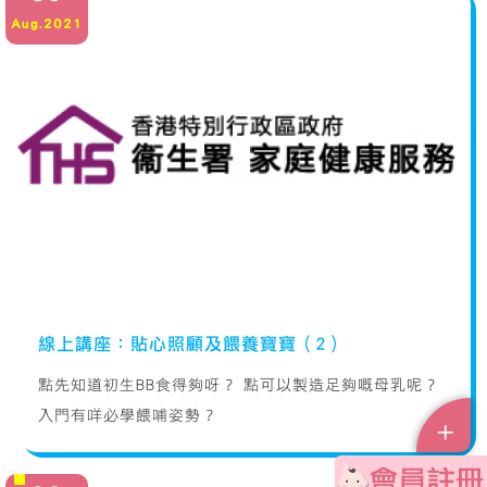
Aug.2021
線上講座：貼心照顧及餵養寶寶（2）
點先知道初生BB食得夠呀？ 點可以製造足夠嘅母乳呢？
入門有咩必學餵哺姿勢？
+