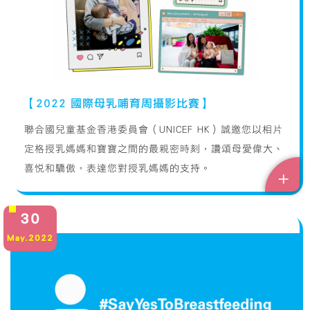
【2022 國際母乳哺育周攝影比賽】
聯合國兒童基金香港委員會（UNICEF HK）誠邀您以相片
定格授乳媽媽和寶寶之間的最親密時刻，讚頌母愛偉大、
喜悅和驕傲，表達您對授乳媽媽的支持。
+
30
May.2022