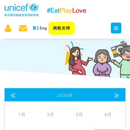
繁
Eng
捐款支持


2026年
日
一
二
三
四
五
六
1月
2月
3月
4月
26
27
28
29
30
31
1