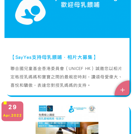
【SayYes支持母乳餵哺·相片大募集】
聯合國兒童基金香港委員會（UNICEF HK）誠邀您以相片
定格授乳媽媽和寶寶之間的最親密時刻，讚頌母愛偉大、
喜悅和驕傲，表達您對授乳媽媽的支持。
+
29
Apr.2022