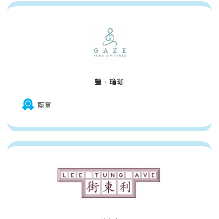
瑩·瑜珈
藍章