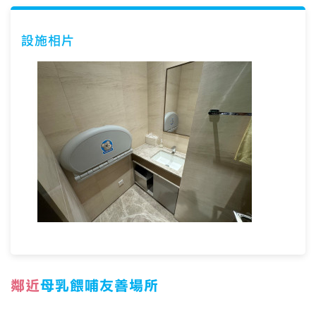
設施相片
鄰近
母乳餵哺友善場所