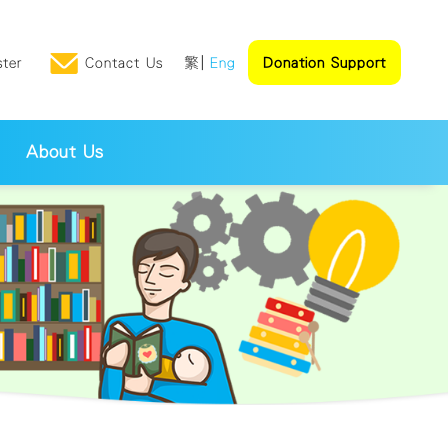
ster
Contact Us
繁
Eng
Donation Support
About Us