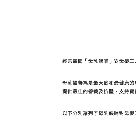
經常聽聞「母乳餵哺」對母嬰二
母乳被譽為是最天然和最健康的
提供最佳的營養及抗體，支持寶
以下分別羅列了母乳餵哺對母嬰