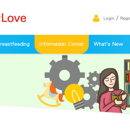
/
Login
Regi
eastfeeding
Information Corner
What's New