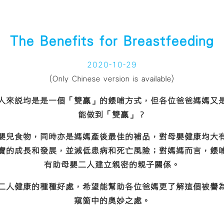
The Benefits for Breastfeeding
2020-10-29
(Only Chinese version is available)
人來說均是是一個「雙贏」的餵哺方式，但各位爸爸媽媽又
能做到「雙贏」？
嬰兒食物，同時亦是媽媽產後最佳的補品，對母嬰健康均大
寶的成長和發展，並減低患病和死亡風險；對媽媽而言，餵
有助母嬰二人建立親密的親子關係。
二人健康的種種好處，希望能幫助各位爸媽更了解這個被譽
窺箇中的奧妙之處。