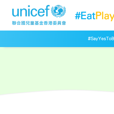
#SayYesToBr