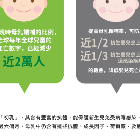
「初乳」，其含有豐富的抗體，能保護新生兒免受病毒感染
過六個月，母乳中仍含有這些抗體、成長因子、荷爾蒙，及